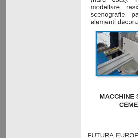
modellare, resi
scenografie, p
elementi decorati
MACCHINE S
CEME
FUTURA EUROPE o