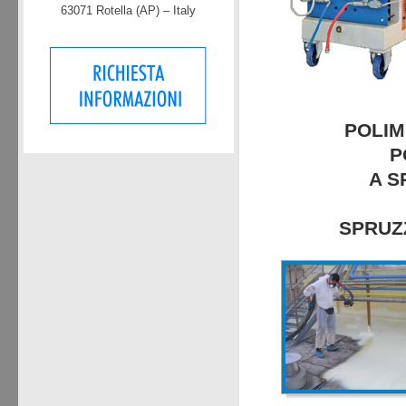
63071 Rotella (AP) – Italy
POLIM
P
A S
SPRUZ